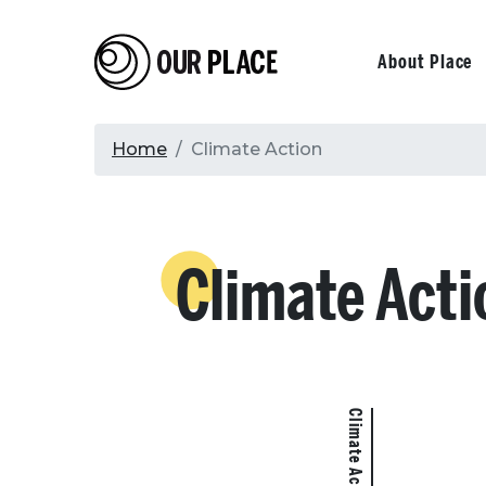
Skip
to
Our Place
Primary
About Place
main
content
navigati
Breadcrumb
Home
Climate Action
Climate Acti
Climate Action