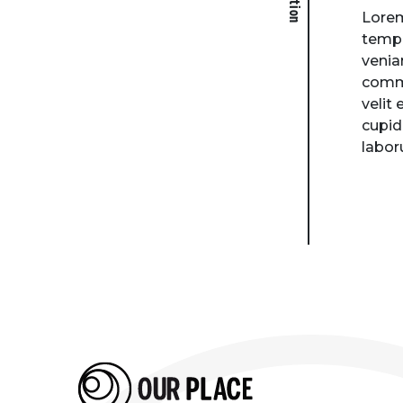
Lorem
tempo
venia
commo
velit
cupid
labor