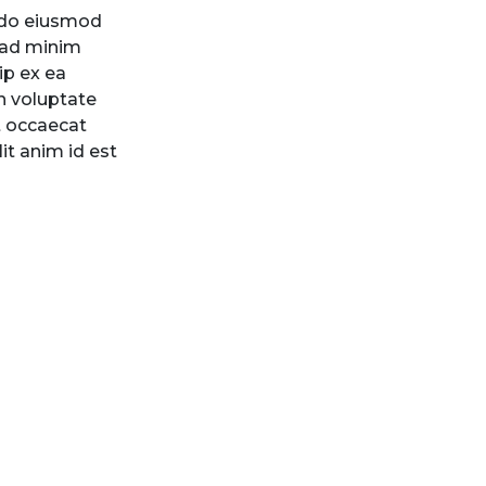
d do eiusmod
 ad minim
ip ex ea
n voluptate
nt occaecat
it anim id est