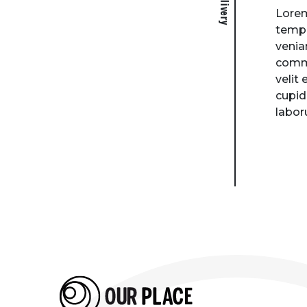
Lorem
tempo
venia
commo
velit
cupid
labor