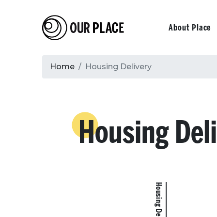
Skip
to
Our Place
Primary
About Place
main
content
navigati
Breadcrumb
Home
Housing Delivery
Housing Del
Housing Delivery