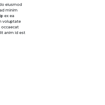
d do eiusmod
 ad minim
ip ex ea
n voluptate
nt occaecat
it anim id est